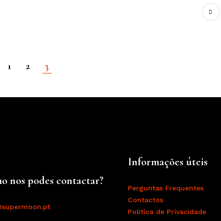
1
2
3
Informações úteis
o nos podes contactar?
Perguntas Frequentes
Contactos
@supermoon.pt
Política de Privacidade