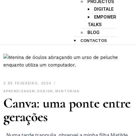
PROJECTOS
DIGITALE
EMPOWER
TALKS
BLOG
CONTACTOS
3 DE FEVEREIRO, 2024
APRENDIZAGEM
,
DESIGN
,
MENTORIAS
Canva: uma ponte entre
gerações
Numa tarde tranquila, observei a minha filha Matilde,