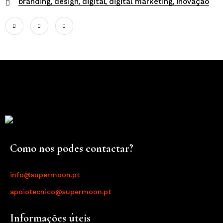
branding
design
digital
digital marketing
inovação
Como nos podes contactar?
info@supermoon.pt
apoiotecnico@supermoon.pt
Informações úteis